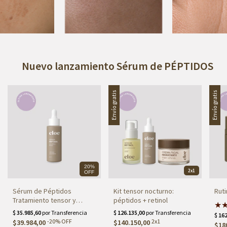
Nuevo lanzamiento Sérum de PÉPTIDOS
Envío gratis
Envío gratis
20%
2x1
OFF
Sérum de Péptidos
Kit tensor nocturno:
Ruti
Tratamiento tensor y
péptidos + retinol
★
reafirmante
-
20
%
OFF
2x1
$39.984,00
$140.150,00
$18