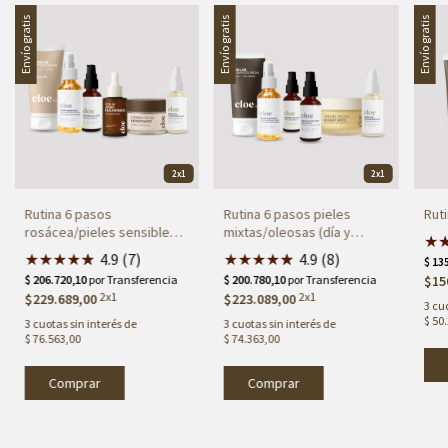
Envío gratis
Envío gratis
Envío gratis
2x1
2x1
Rutina 6 pasos
Rutina 6 pasos pieles
Rut
rosácea/pieles sensibles
mixtas/oleosas (día y
★
(día y noche)
noche)
★
★
★
★
★
★
4.9 (7)
★
★
★
★
★
★
4.9 (8)
$15
2x1
2x1
$229.689,00
$223.089,00
3
cuo
$ 50
3
cuotas sin interés de
3
cuotas sin interés de
$ 76.563,00
$ 74.363,00