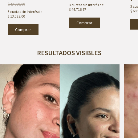
$49.980,00
3
cuotas sin interés de
3
cuo
$ 46.716,67
$ 60
3
cuotas sin interés de
$ 13.328,00
RESULTADOS VISIBLES