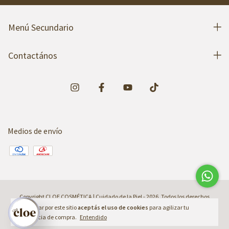
Menú Secundario
Contactános
Medios de envío
Copyright CLOE COSMÉTICA | Cuidado de la Piel - 2026. Todos los derechos
reservados.
Al navegar por este sitio
aceptás el uso de cookies
para agilizar tu
experiencia de compra.
Entendido
Defensa de las y los consumidores. Para reclamos
ingresá acá.