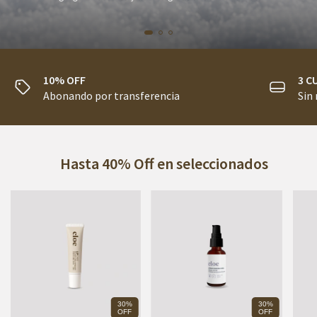
10% OFF
3 C
Abonando por transferencia
Sin
Hasta 40% Off en seleccionados
30%
30%
OFF
OFF