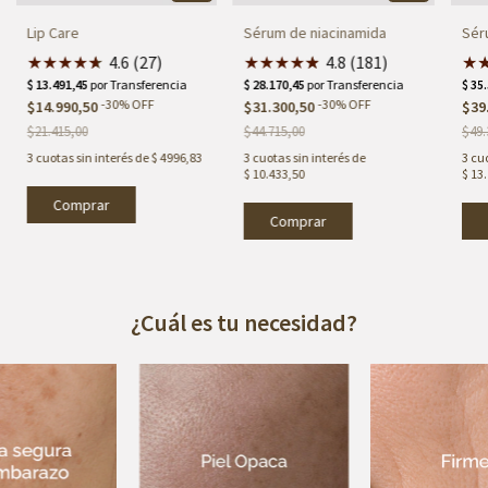
Lip Care
Sérum de niacinamida
Séru
★
★
★
★
★
★
4.6 (27)
★
★
★
★
★
★
4.8 (181)
★
-
30
%
OFF
-
30
%
OFF
$14.990,50
$31.300,50
$39
$21.415,00
$44.715,00
$49.
3
cuotas sin interés de
$ 4996,83
3
cuotas sin interés de
3
cuo
$ 10.433,50
$ 13
¿Cuál es tu necesidad?