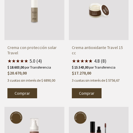
Crema con protección solar
Crema antioxidante Travel 15
Travel
cc
★
★
★
★
★
5.0 (4)
★
★
★
★
★
★
4.8 (8)
$20.670,00
$17.270,00
3
cuotas sin interés de
$ 6890,00
3
cuotas sin interés de
$ 5756,67