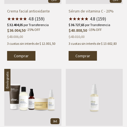
OFF
OFF
Crema facial antioxidante
Sérum de vitamina C - 20%
★
★
★
★
★
★
4.8 (159)
★
★
★
★
★
★
4.8 (159)
-
25
%
OFF
-
15
%
OFF
$36.004,50
$40.808,50
$48.006,00
$48.010,00
3
cuotas sin interés de
$ 12.001,50
3
cuotas sin interés de
$ 13.602,83
Envío gratis
2x1