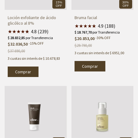
15%
30%
OFF
OFF
Loción exfoliante de ácido
Bruma facial
glicólico al 8%
★
★
★
★
★
★
4.9 (188)
★
★
★
★
★
★
4.8 (239)
-
30
%
OFF
$20.853,00
-
15
%
OFF
$32.036,50
$29.790,00
$37.690,00
3
cuotas sin interés de
$ 6951,00
3
cuotas sin interés de
$ 10.678,83