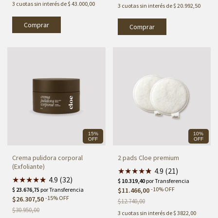
3
cuotas sin interés de
$ 43.000,00
3
cuotas sin interés de
$ 20.992,50
Comprar
15%
10%
OFF
OFF
Crema pulidora corporal
2 pads Cloe premium
(Exfoliante)
★
★
★
★
★
★
4.9 (21)
★
★
★
★
★
★
4.9 (32)
-
10
%
OFF
$11.466,00
-
15
%
OFF
$26.307,50
$12.740,00
$30.950,00
3
cuotas sin interés de
$ 3822,00