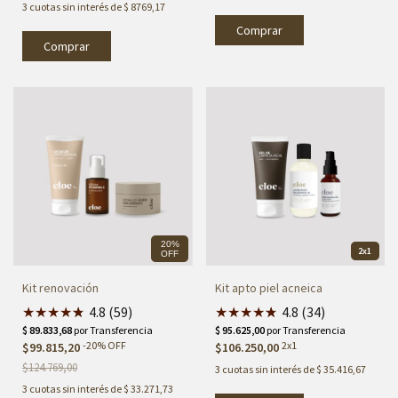
3
cuotas sin interés de
$ 8769,17
20%
2x1
OFF
Kit renovación
Kit apto piel acneica
★
★
★
★
★
★
4.8 (59)
★
★
★
★
★
★
4.8 (34)
-
20
%
OFF
2x1
$99.815,20
$106.250,00
$124.769,00
3
cuotas sin interés de
$ 35.416,67
3
cuotas sin interés de
$ 33.271,73