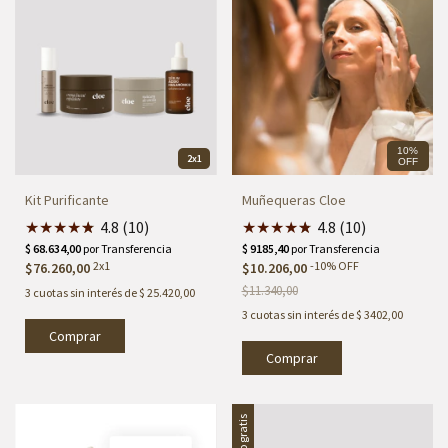
10%
2x1
OFF
Kit Purificante
Muñequeras Cloe
★
★
★
★
★
★
4.8 (10)
★
★
★
★
★
★
4.8 (10)
2x1
-
10
%
OFF
$76.260,00
$10.206,00
$11.340,00
3
cuotas sin interés de
$ 25.420,00
3
cuotas sin interés de
$ 3402,00
Comprar
Envío gratis