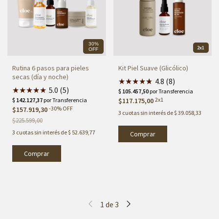
30%
2x1
OFF
Rutina 6 pasos para pieles
Kit Piel Suave (Glicólico)
secas (día y noche)
★
★
★
★
★
★
4.8 (8)
★
★
★
★
★
5.0 (5)
2x1
$117.175,00
-
30
%
OFF
$157.919,30
3
cuotas sin interés de
$ 39.058,33
$225.599,00
3
cuotas sin interés de
$ 52.639,77
1
de
3