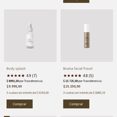
Body splash
Bruma facial Travel
★
★
★
★
★
★
4.9 (7)
★
★
★
★
★
★
4.8 (5)
$9.990,00
$15.250,00
3
cuotas sin interés de
$ 3330,00
3
cuotas sin interés de
$ 5083,33
Comprar