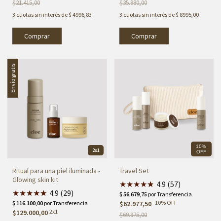
$21.415,00
$35.980,00
3
cuotas sin interés de
$ 4996,83
3
cuotas sin interés de
$ 8995,00
Envío gratis
10%
2x1
OFF
Ritual para una piel iluminada -
Travel Set
Glowing skin kit
★
★
★
★
★
★
4.9 (57)
★
★
★
★
★
★
4.9 (29)
-
10
%
OFF
$62.977,50
2x1
$129.000,00
$69.975,00