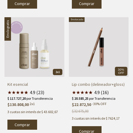
Envío gratis
30%
2x1
OFF
Kit esencial
Lip combo (delineador+gloss)
★
★
★
★
★
★
4.9 (23)
★
★
★
★
★
★
4.9 (16)
2x1
-
30
%
OFF
$130.808,00
$22.872,50
$32.675,00
3
cuotas sin interés de
$ 43.602,67
3
cuotas sin interés de
$ 7624,17
Comprar
Comprar