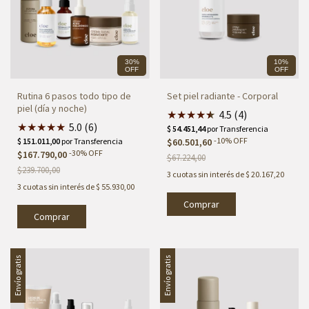
30%
10%
OFF
OFF
Rutina 6 pasos todo tipo de
Set piel radiante - Corporal
piel (día y noche)
★
★
★
★
★
★
4.5 (4)
★
★
★
★
★
5.0 (6)
-
10
%
OFF
$60.501,60
-
30
%
OFF
$167.790,00
$67.224,00
$239.700,00
3
cuotas sin interés de
$ 20.167,20
3
cuotas sin interés de
$ 55.930,00
Envío gratis
Envío gratis