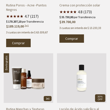
Rutina Poros - Acne -Puntos
Crema con protección solar
Negros
★
★
★
★
★
★
4.8 (173)
★
★
★
★
★
★
4.7 (217)
$39.700,00
2x1
$189.119,00
3
cuotas sin interés de
$ 13.233,33
3
cuotas sin interés de
$ 63.039,67
Comprar
Envío gratis
30%
2x1
OFF
Rutina Manchas y Texturas
Loción de ácido salicílico al