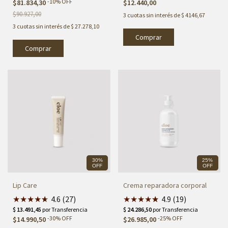
-
10
%
OFF
$81.834,30
$12.440,00
$90.927,00
3
cuotas sin interés de
$ 4146,67
3
cuotas sin interés de
$ 27.278,10
Comprar
30%
25%
OFF
OFF
Lip Care
Crema reparadora corporal
★
★
★
★
★
★
4.6 (27)
★
★
★
★
★
★
4.9 (19)
-
30
%
OFF
-
25
%
OFF
$14.990,50
$26.985,00