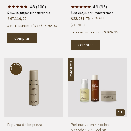
★
★
★
★
★
★
4.8 (100)
★
★
★
★
★
★
4.9 (95)
-
25
%
OFF
$47.110,00
$23.091,75
$30.789,00
3
cuotas sin interés de
$ 15.703,33
3
cuotas sin interés de
$ 7697,25
Envío gratis
2x1
Espuma de limpieza
Piel nueva en 4 noches -
Método Skin Cycling