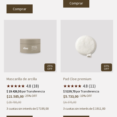
Comprar
Comprar
25%
10%
OFF
OFF
Mascarilla de arcilla
Pad Cloe premium
★
★
★
★
★
★
4.8 (18)
★
★
★
★
★
★
4.8 (11)
-
25
%
OFF
-
10
%
OFF
$21.585,00
$5.733,00
$28.780,00
$6.370,00
3
cuotas sin interés de
$ 7195,00
3
cuotas sin interés de
$ 1911,00