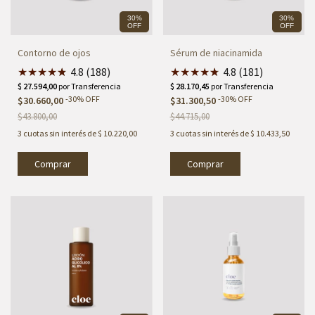
30%
30%
OFF
OFF
Contorno de ojos
Sérum de niacinamida
★
★
★
★
★
★
4.8 (188)
★
★
★
★
★
★
4.8 (181)
-
30
%
OFF
-
30
%
OFF
$30.660,00
$31.300,50
$43.800,00
$44.715,00
3
cuotas sin interés de
$ 10.220,00
3
cuotas sin interés de
$ 10.433,50