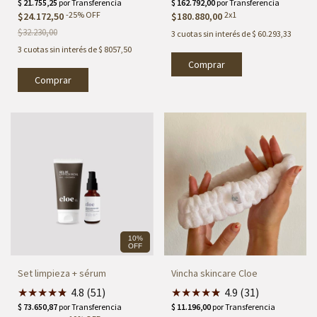
-
25
%
OFF
2x1
$24.172,50
$180.880,00
$32.230,00
3
cuotas sin interés de
$ 60.293,33
3
cuotas sin interés de
$ 8057,50
10%
OFF
Set limpieza + sérum
Vincha skincare Cloe
★
★
★
★
★
★
4.8 (51)
★
★
★
★
★
★
4.9 (31)