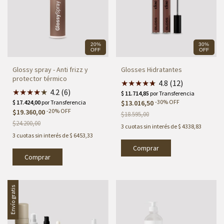
20%
30%
OFF
OFF
Glossy spray - Anti frizz y
Glosses Hidratantes
protector térmico
★
★
★
★
★
★
4.8 (12)
★
★
★
★
★
★
4.2 (6)
-
30
%
OFF
$13.016,50
-
20
%
OFF
$19.360,00
$18.595,00
$24.200,00
3
cuotas sin interés de
$ 4338,83
3
cuotas sin interés de
$ 6453,33
Comprar
Envío gratis