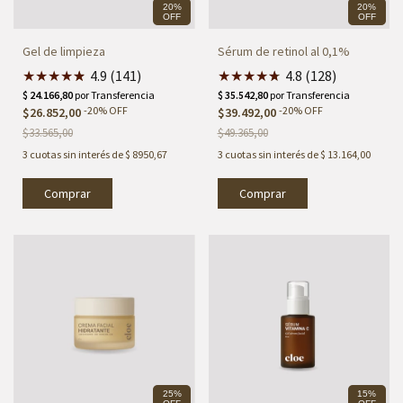
20%
20%
OFF
OFF
Gel de limpieza
Sérum de retinol al 0,1%
★
★
★
★
★
★
4.9 (141)
★
★
★
★
★
★
4.8 (128)
-
20
%
OFF
-
20
%
OFF
$26.852,00
$39.492,00
$33.565,00
$49.365,00
3
cuotas sin interés de
$ 8950,67
3
cuotas sin interés de
$ 13.164,00
25%
15%