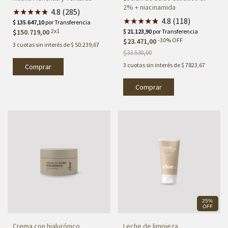
2% + niacinamida
★
★
★
★
★
★
4.8 (285)
★
★
★
★
★
★
4.8 (118)
2x1
$150.719,00
-
30
%
OFF
$23.471,00
3
cuotas sin interés de
$ 50.239,67
$33.530,00
3
cuotas sin interés de
$ 7823,67
Comprar
25%
OFF
Crema con hialurónico
Leche de limpieza