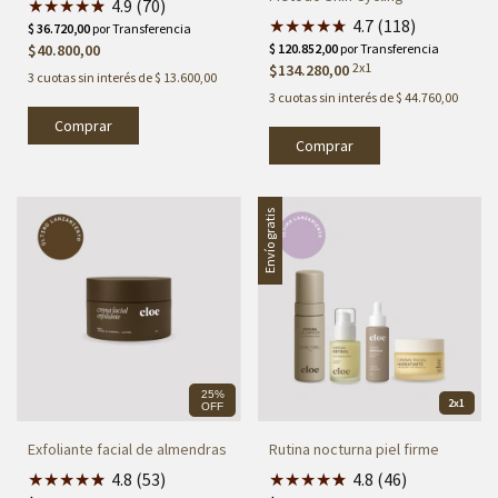
★
★
★
★
★
★
4.9 (70)
★
★
★
★
★
★
4.7 (118)
$40.800,00
2x1
$134.280,00
3
cuotas sin interés de
$ 13.600,00
3
cuotas sin interés de
$ 44.760,00
Envío gratis
25%
2x1
OFF
Exfoliante facial de almendras
Rutina nocturna piel firme
★
★
★
★
★
★
4.8 (53)
★
★
★
★
★
★
4.8 (46)