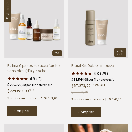
Envío gratis
20%
2x1
OFF
Rutina 6 pasos rosácea/pieles
Ritual Kit Doble Limpieza
sensibles (día y noche)
★
★
★
★
★
★
4.8 (29)
★
★
★
★
★
★
4.9 (7)
-
20
%
OFF
$57.271,20
2x1
$229.689,00
$71.589,00
3
cuotas sin interés de
$ 76.563,00
3
cuotas sin interés de
$ 19.090,40
Comprar