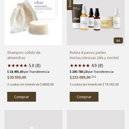
2x1
Shampoo sólido de
Rutina 6 pasos pieles
almendras
mixtas/oleosas (día y noche)
★
★
★
★
★
5.0 (8)
★
★
★
★
★
★
4.9 (8)
2x1
$20.550,00
$223.089,00
3
cuotas sin interés de
$ 6850,00
3
cuotas sin interés de
$ 74.363,00