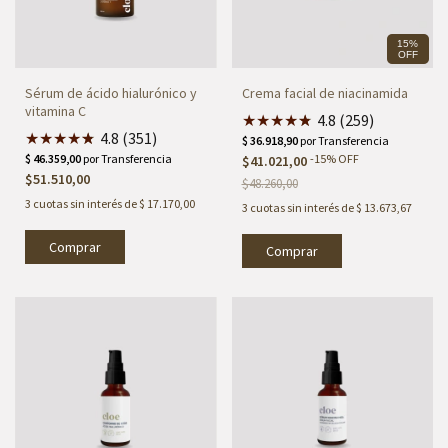
15%
OFF
Sérum de ácido hialurónico y
Crema facial de niacinamida
vitamina C
★
★
★
★
★
★
4.8 (259)
★
★
★
★
★
★
4.8 (351)
-
15
%
OFF
$41.021,00
$51.510,00
$48.260,00
3
cuotas sin interés de
$ 17.170,00
3
cuotas sin interés de
$ 13.673,67