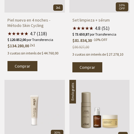
10%
2x1
OFF
Piel nueva en 4 noches -
Set limpieza + sérum
Método Skin Cycling
★
★
★
★
★
★
4.8 (51)
★
★
★
★
★
★
4.7 (118)
-
10
%
OFF
$81.834,30
2x1
$134.280,00
$90.927,00
3
cuotas sin interés de
$ 44.760,00
3
cuotas sin interés de
$ 27.278,10
Comprar
Envío gratis
30%