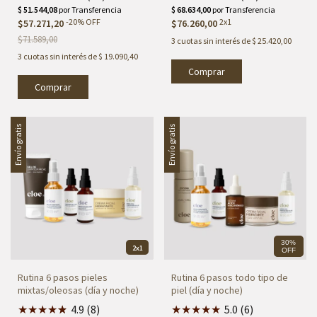
-
20
%
OFF
2x1
$57.271,20
$76.260,00
$71.589,00
3
cuotas sin interés de
$ 25.420,00
3
cuotas sin interés de
$ 19.090,40
Comprar
Comprar
Envío gratis
Envío gratis
30%
2x1
OFF
Rutina 6 pasos pieles
Rutina 6 pasos todo tipo de
mixtas/oleosas (día y noche)
piel (día y noche)
★
★
★
★
★
★
4.9 (8)
★
★
★
★
★
5.0 (6)