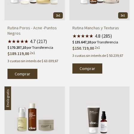
2x1
2x1
Rutina Poros - Acne -Puntos
Rutina Manchas y Texturas
Negros
★
★
★
★
★
★
4.8 (285)
★
★
★
★
★
★
4.7 (217)
2x1
$150.719,00
2x1
$189.119,00
3
cuotas sin interés de
$ 50.239,67
3
cuotas sin interés de
$ 63.039,67
Comprar
Comprar
Envío gratis