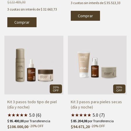
$122.489,00
3
cuotas sin interés de
$ 35.513,33
3
cuotas sin interés de
$ 32.663,73
20%
20%
OFF
OFF
Kit 3 pasos todo tipo de piel
Kit 3 pasos para pieles secas
(día y noche)
(día y noche)
★
★
★
★
★
5.0 (6)
★
★
★
★
★
5.0 (7)
-
20
%
OFF
-
20
%
OFF
$106.000,00
$94.671,20