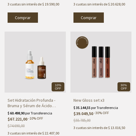
3
cuotas sin interés de
$ 19.590,00
3
cuotas sin interés de
$ 20.628,00
10%
30%
OFF
OFF
Set Hidratación Profunda -
New Gloss set x3
Bruma y Sérum de Ácido
Hialurónico y Vitamina C
-
30
%
OFF
$39.049,50
-
10
%
OFF
$67.221,00
$55.785,00
$74.690,00
3
cuotas sin interés de
$ 13.016,50
3
cuotas sin interés de
$ 22.407,00