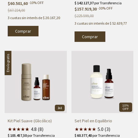
-
10
%
OFF
$60.501,60
-
30
%
OFF
$157.919,30
$67.224,00
$225.599,00
3
cuotas sin interés de
$ 20.167,20
3
cuotas sin interés de
$ 52.639,77
Envío gratis
10%
2x1
OFF
Kit Piel Suave (Glicólico)
Set Piel en Equilibrio
★
★
★
★
★
★
4.8 (8)
★
★
★
★
★
5.0 (3)