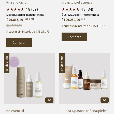
Kit renovación
Kit apto piel acneica
★
★
★
★
★
★
4.8 (59)
★
★
★
★
★
★
4.8 (34)
-
20
%
OFF
2x1
$99.815,20
$106.250,00
$124.769,00
3
cuotas sin interés de
$ 35.416,67
3
cuotas sin interés de
$ 33.271,73
Comprar
Comprar
Envío gratis
Envío gratis
2x1
2x1
Kit esencial
Rutina 6 pasos rosácea/pieles