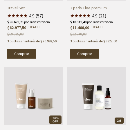
Travel Set
2 pads Cloe premium
★
★
★
★
★
★
4.9 (57)
★
★
★
★
★
★
4.9 (21)
-
10
%
OFF
-
10
%
OFF
$62.977,50
$11.466,00
$69.975,00
$12.740,00
3
cuotas sin interés de
$ 20.992,50
3
cuotas sin interés de
$ 3822,00
Comprar
20%
2x1
OFF