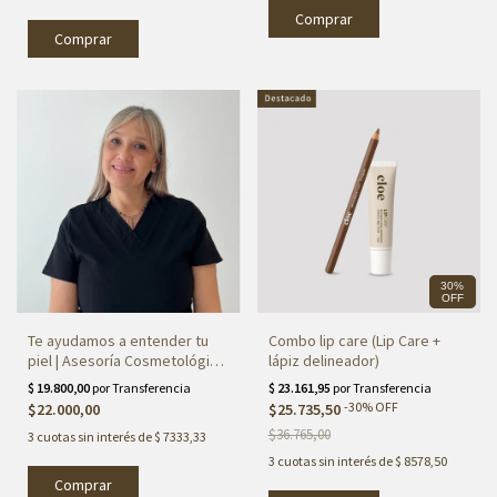
30%
OFF
Te ayudamos a entender tu
Combo lip care (Lip Care +
piel | Asesoría Cosmetológica
lápiz delineador)
Personalizada Online
-
30
%
OFF
$22.000,00
$25.735,50
$36.765,00
3
cuotas sin interés de
$ 7333,33
3
cuotas sin interés de
$ 8578,50