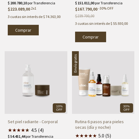
2x1
-
30
%
OFF
$223.089,00
$167.790,00
$239.700,00
3
cuotas sin interés de
$ 74.363,00
3
cuotas sin interés de
$ 55.930,00
Envío gratis
10%
30%
OFF
OFF
Set piel radiante - Corporal
Rutina 6 pasos para pieles
secas (día y noche)
★
★
★
★
★
★
4.5 (4)
★
★
★
★
★
5.0 (5)