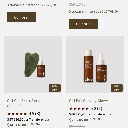
$59.010,00
3
cuotas sin interés de
$ 26.828,70
3
cuotas sin interés de
$ 13.769,00
Comprar
30%
10%
OFF
OFF
Set Gua Sha + Sérum a
Set Piel Suave y Glowy
elección
★
★
★
★
★
5.0 (1)
★
★
★
★
★
★
4.9 (8)
-
10
%
OFF
$73.746,00
-
30
%
OFF
$41.307,00
$81.940,00