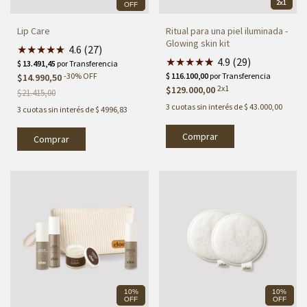
2x1
OFF
Lip Care
Ritual para una piel iluminada -
Glowing skin kit
★
★
★
★
★
★
4.6 (27)
★
★
★
★
★
★
4.9 (29)
-
30
%
OFF
$14.990,50
2x1
$129.000,00
$21.415,00
3
cuotas sin interés de
$ 43.000,00
3
cuotas sin interés de
$ 4996,83
10%
10%
OFF
OFF