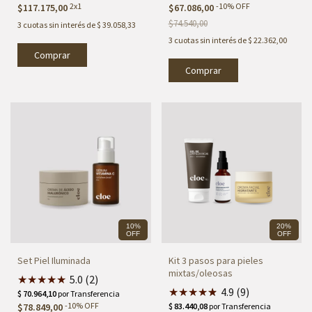
2x1
-
10
%
OFF
$117.175,00
$67.086,00
$74.540,00
3
cuotas sin interés de
$ 39.058,33
3
cuotas sin interés de
$ 22.362,00
10%
20%
OFF
OFF
Set Piel Iluminada
Kit 3 pasos para pieles
mixtas/oleosas
★
★
★
★
★
5.0 (2)
★
★
★
★
★
★
4.9 (9)
-
10
%
OFF
$78.849,00