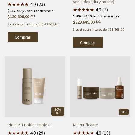
sensibles (día y noche)
★
★
★
★
★
★
4.9 (23)
★
★
★
★
★
★
4.9 (7)
2x1
$130.808,00
2x1
$229.689,00
3
cuotas sin interés de
$ 43.602,67
3
cuotas sin interés de
$ 76.563,00
Comprar
20%
2x1
OFF
Ritual Kit Doble Limpieza
Kit Purificante
★
★
★
★
★
★
4.8 (29)
★
★
★
★
★
★
4.8 (10)