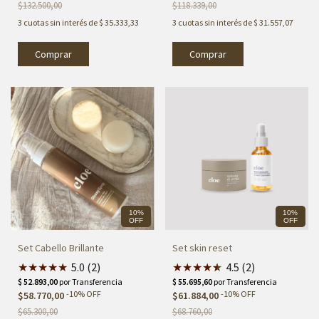
$132.500,00
$118.339,00
3
cuotas sin interés de
$ 35.333,33
3
cuotas sin interés de
$ 31.557,07
10%
10%
OFF
OFF
Set Cabello Brillante
Set skin reset
★
★
★
★
★
5.0 (2)
★
★
★
★
★
★
4.5 (2)
-
10
%
OFF
-
10
%
OFF
$58.770,00
$61.884,00
$65.300,00
$68.760,00