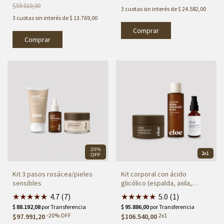
$59.010,00
3
cuotas sin interés de
$ 24.582,00
3
cuotas sin interés de
$ 13.769,00
Comprar
20%
2x1
OFF
Kit 3 pasos rosácea/pieles
Kit corporal con ácido
sensibles
glicólico (espalda, axila,
glúteos)
★
★
★
★
★
★
4.7 (7)
★
★
★
★
★
5.0 (1)
-
20
%
OFF
2x1
$97.991,20
$106.540,00