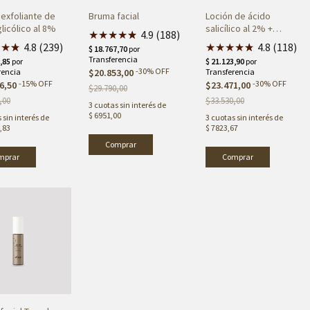
 exfoliante de
Bruma facial
Loción de ácido
licólico al 8%
salicílico al 2% +
★
★
★
★
★
★
4.9 (188)
niacinamida
★
★
★
★
4.8 (239)
★
★
★
★
★
★
4.8 (118)
-
30
%
OFF
$20.853,00
-
15
%
OFF
-
30
%
OFF
6,50
$23.471,00
$29.790,00
,00
$33.530,00
3
cuotas sin interés de
$ 6951,00
 sin interés de
3
cuotas sin interés de
,83
$ 7823,67