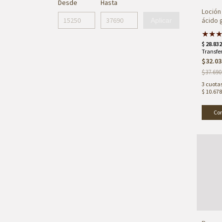
Desde
Hasta
Loción
ácido g
Aplicar
★
★
$32.03
$37.690
3
cuotas
$ 10.678