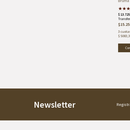
Bruma 
★
★
$15.25
3
cuotas
$ 5083,
Newsletter
Registr