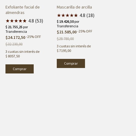
Exfoliante facial de
Mascarilla de arcilla
almendras
★
★
★
★
★
★
4.8 (18)
★
★
★
★
★
★
4.8 (53)
-
25
%
OFF
$21.585,00
-
25
%
OFF
$24.172,50
$28.780,00
$32.230,00
3
cuotas sin interés de
$ 7195,00
3
cuotas sin interés de
$ 8057,50