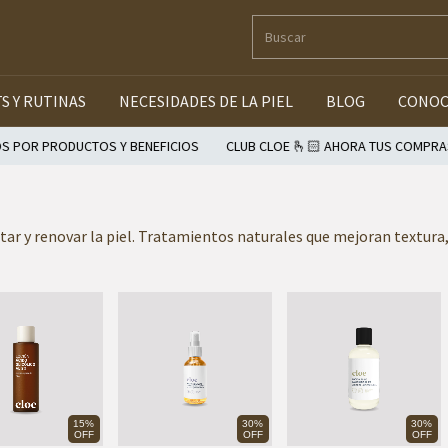
TS Y RUTINAS
NECESIDADES DE LA PIEL
BLOG
CONOC
POR PRODUCTOS Y BENEFICIOS
CLUB CLOE 🫰🏻 AHORA TUS COMPRAS S
atar y renovar la piel. Tratamientos naturales que mejoran textura, 
15%
30%
30%
OFF
OFF
OFF