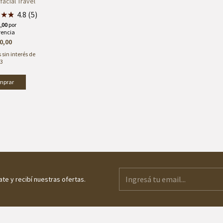
facial Travel
★
★
★
★
4.8 (5)
0,00
 sin interés de
33
ate y recibí nuestras ofertas.