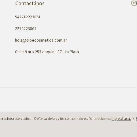
Contactános
542212223861
2212223861
hola@cloecosmetica.com.ar
Calle 9 nro 253 esquina 37 - La Plata
derechos reservados.
Defensa de las y los consumidores. Para reclamos
ingresá acá.
/