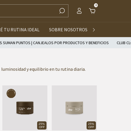
0
É TU RUTINA IDEAL
SOBRE NOSOTROS
MAYORISTAS
UMAN PUNTOS | CANJEALOS POR PRODUCTOS Y BENEFICIOS
CLUB CLOE
luminosidad y equilibrio en tu rutina diaria.
25%
25%
OFF
OFF